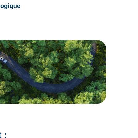
logique
 :