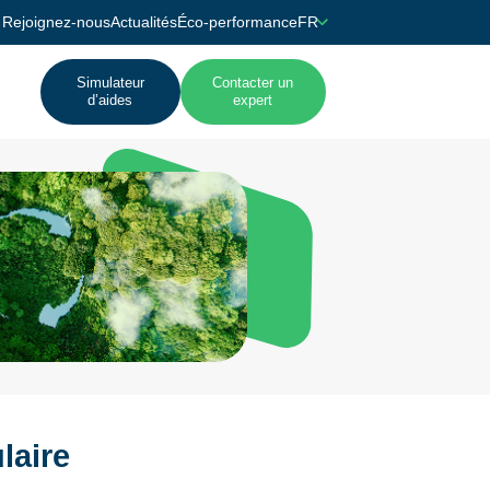
Rejoignez-nous
Actualités
Éco-performance
FR
Simulateur
Contacter un
d’aides
expert
laire